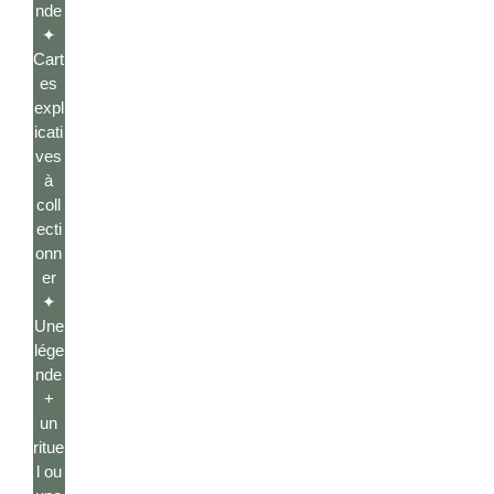
nde
✦
Cart
es
expl
icati
ves
à
coll
ecti
onn
er
✦
Une
lége
nde
+
un
ritue
l ou