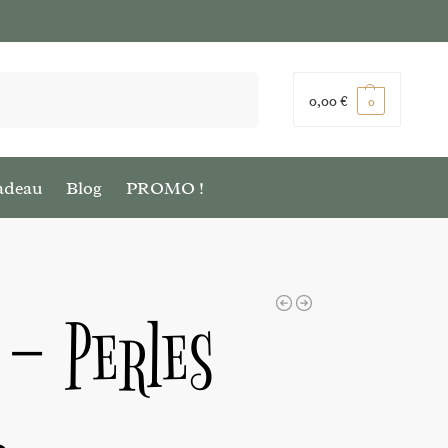
Recherche
0,00
€
0
adeau
Blog
PROMO !
 – Perles