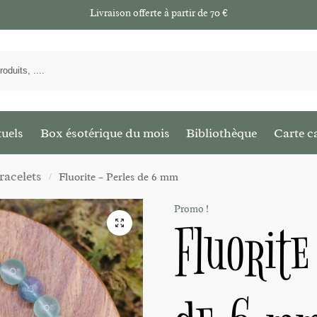
Livraison offerte à partir de 70 €
tuels
Box ésotérique du mois
Bibliothèque
Carte c
racelets
Fluorite – Perles de 6 mm
/
Promo !
Fluorite