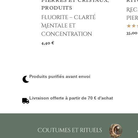
PIERRES ET CRISTAUX
RIT
,
PRODUITS
Rec
Fluorite – Clarté
Pie
Mentale et
35,0
Concentration
4,40
€
Produits purifiés avant envoi
Livraison offerte à partir de 70 € d'achat