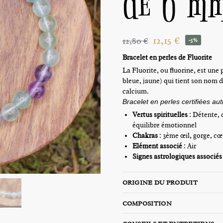
de 6 m
12,15
€
12,80
€
-5%
Bracelet en perles de Fluorite
La Fluorite, ou fluorine, est une
bleue, jaune) qui tient son nom d
calcium.
Bracelet en perles certifiées au
Vertus spirituelles
: Détente, c
équilibre émotionnel
Chakras
: 3ème œil, gorge, cœ
Elément associé
: Air
Signes astrologiques
associés
ORIGINE DU PRODUIT
COMPOSITION