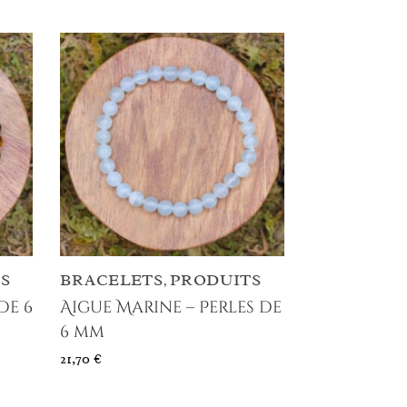
S
BRACELETS
PRODUITS
,
de 6
Aigue Marine – Perles de
6 mm
21,70
€