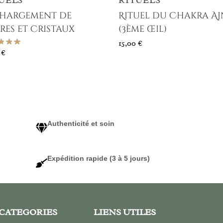
UELS
RITUELS
hargement de
Rituel du Chakra A
rres et Cristaux
(3ème œil)
15,00
€
0
€
Authenticité et soin
Expédition rapide (3 à 5 jours)
CATEGORIES
LIENS UTILES