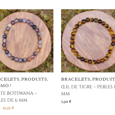
CELETS
PRODUITS
BRACELETS
PRODUIT
,
,
,
MO !
Œil de Tigre – Perles 
te Botswana –
mm
les de 6 mm
7,50
€
15,75
€
€