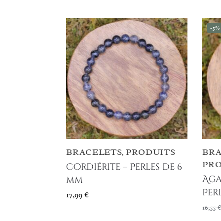
-5%
BRACELETS
PRODUITS
BRA
,
PRO
Cordiérite – Perles de 6
Aga
mm
Per
17,99
€
16,55