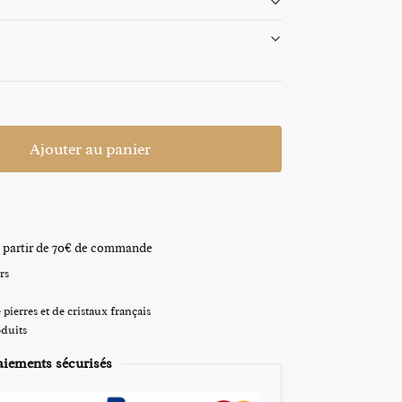
Ajouter au panier
s à partir de 70€ de commande
rs
pierres et de cristaux français
oduits
aiements sécurisés