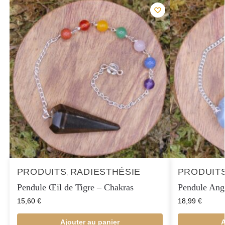
PRODUITS
RADIESTHÉSIE
PRODUIT
,
Pendule Œil de Tigre – Chakras
Pendule Angé
15,60
€
18,99
€
Ajouter au panier
A