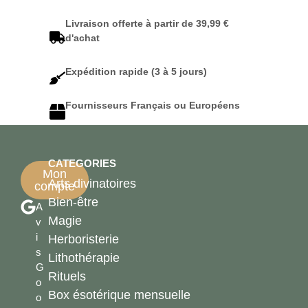
Livraison offerte à partir de 39,99 €
d'achat
Expédition rapide (3 à 5 jours)
Fournisseurs Français ou Européens
CATEGORIES
Mon
Arts divinatoires
compte
Bien-être
A
Magie
v
i
Herboristerie
s
Lithothérapie
G
Rituels
o
Box ésotérique mensuelle
o