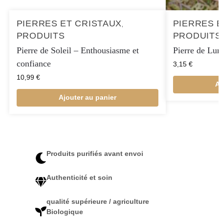
PIERRES ET CRISTAUX
PIERRES 
,
PRODUITS
PRODUIT
Pierre de Soleil – Enthousiasme et
Pierre de Lun
confiance
3,15
€
10,99
€
A
Ajouter au panier
Produits purifiés avant envoi
Authenticité et soin
qualité supérieure / agriculture
Biologique