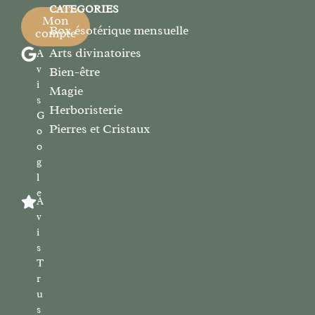
CATEGORIES
Mon
Box ésotérique mensuelle
compte
Arts divinatoires
A
v
Bien-être
i
Magie
s
Herboristerie
G
Pierres et Cristaux
o
o
g
l
e
A
v
i
s
T
r
u
s