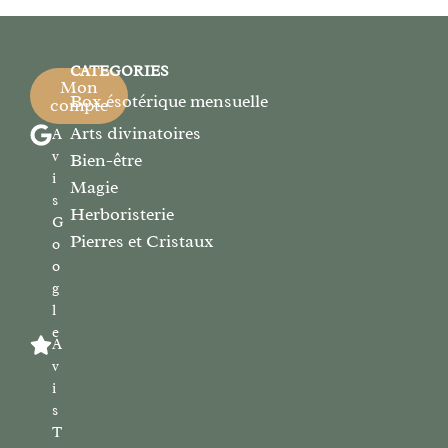
CATEGORIES
Mon
Box ésotérique mensuelle
compte
Arts divinatoires
A
v
Bien-être
i
Magie
s
Herboristerie
G
Pierres et Cristaux
o
o
g
l
e
A
v
i
s
T