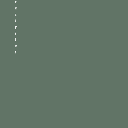
r
u
s
t
p
i
l
o
t