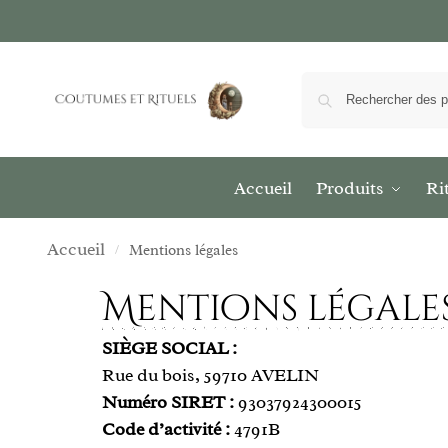
Accueil
Produits
Ri
Accueil
Mentions légales
/
Mentions légale
<a href= »https://www.ajoutezvotresite.com/ » target= »_blank »><img src= »https://www.ajoutezvotresite.com/button.php?u=coutumes-et-rituels » alt= »Ajoutez votre site » border= »0″ /></a>
SIÈGE SOCIAL :
Rue du bois, 59710 AVELIN
Numéro SIRET :
93037924300015
Code d’activité :
4791B