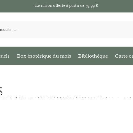
Livraison offerte à partir de 39,99 €
tuels
Box ésotérique du mois
Bibliothèque
Carte c
s