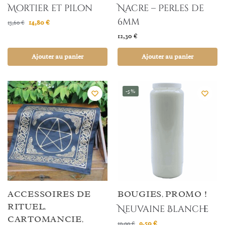
Mortier et pilon
Nacre – Perles de
6mm
14,80
€
15,60
€
12,30
€
Ajouter au panier
Ajouter au panier
-5%
ACCESSOIRES DE
BOUGIES
PROMO !
,
RITUEL
Neuvaine Blanche
,
CARTOMANCIE
,
9,50
€
10,00
€