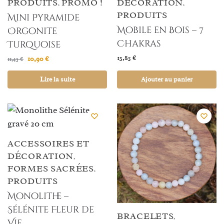
PRODUITS
PROMO !
DÉCORATION
,
,
PRODUITS
Mini Pyramide
Mobile en Bois – 7
Orgonite
Chakras
Turquoise
15,85
€
10,90
€
11,45
€
Lire la suite
Ajouter au panier
ACCESSOIRES ET
DÉCORATION
,
FORMES SACRÉES
,
PRODUITS
Monolithe –
Sélénite Fleur de
BRACELETS
,
Vie