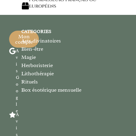
Européens
CATEGORIES
Mon
Arts divinatoires
compte
Bien-être
A
Magie
v
i
Herboristerie
s
Lithothérapie
G
Rituels
o
Box ésotérique mensuelle
o
g
l
e
A
v
i
s