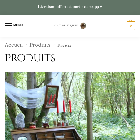
Livraison offerte à partir de 39,99 €
MENU
0
Accueil
Produits
Page 24
/
/
Produits