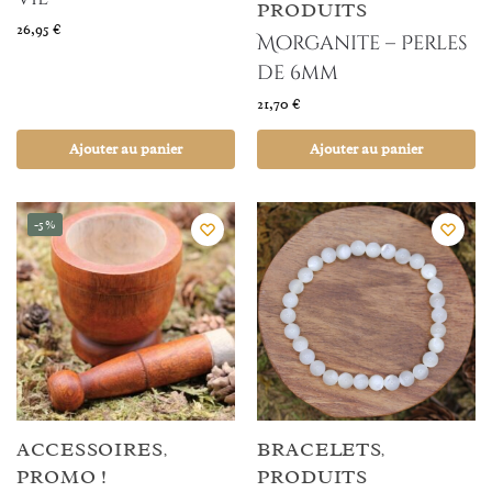
PRODUITS
26,95
€
Morganite – Perles
de 6mm
21,70
€
Ajouter au panier
Ajouter au panier
-5%
ACCESSOIRES
BRACELETS
,
,
PROMO !
PRODUITS