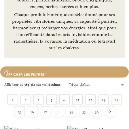
encens, herbes sacrées et bien plus.
Chaque produit ésotérique est sélectionné pour ses
propriétés vibratoires uniques, sa capacité à purifier,
harmoniser et recharger vos énergies, ainsi que pour
son efficacité dans les arts invisibles comme la
radiesthésie, la voyance, la méditation ou le travail
sur les chakras.
AFFICHER LES FILTRES
Affichage de 369–384 sur 574 résultats
1
2
3
…
21
22
23
24
25
26
27
…
34
35
36