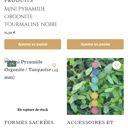
PRODUITS
Mini Pyramide
Orgonite
Tourmaline noire
11,50
€
Ajouter au panier
Ajouter au panier
-5%
En rupture de stock
FORMES SACRÉES
ACCESSOIRES ET
,