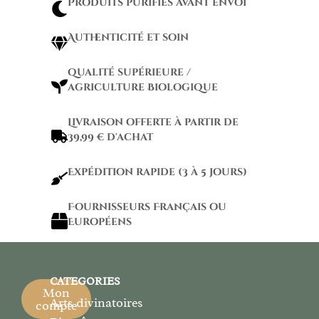
Produits purifiés avant envoi
Authenticité et soin
qualité supérieure /
agriculture Biologique
Livraison offerte à partir de
39,99 € d'achat
Expédition rapide (3 à 5 jours)
Fournisseurs Français ou
Européens
CATEGORIES
Mon
Arts divinatoires
compte