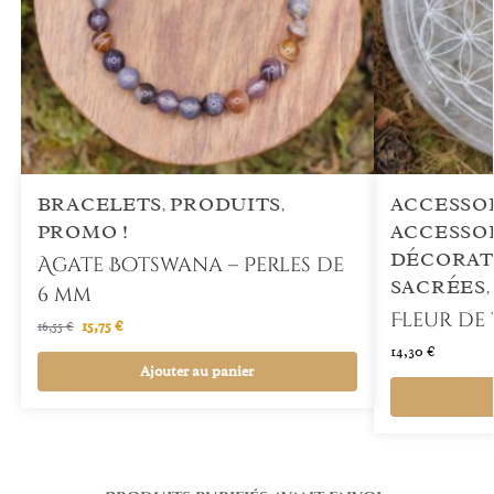
BRACELETS
PRODUITS
ACCESSOI
,
,
PROMO !
ACCESSOI
DÉCORAT
Agate Botswana – Perles de
SACRÉES
6 mm
Fleur de 
15,75
€
16,55
€
14,30
€
Ajouter au panier