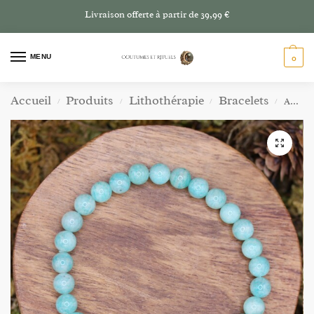
Livraison offerte à partir de 39,99 €
MENU
0
Accueil
Produits
Lithothérapie
Bracelets
Amazonite – Perles de 6mm
/
/
/
/