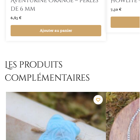
Aventurine Orange – Perles
Howlite –
de 6 mm
7,50
€
6,85
€
Ajouter au panier
Les produits
complémentaires