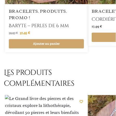
BRACELETS
PRODUITS
BRACELE
,
,
PROMO !
Cordiérit
Baryte – Perles de 6 mm
17,99
€
37,95
€
39,95
€
Ajouter au panier
Les produits
complémentaires