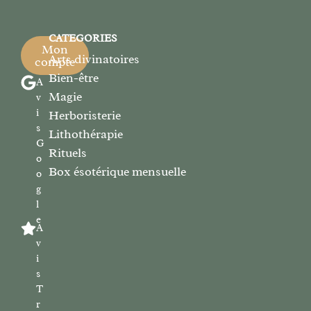
CATEGORIES
Mon
Arts divinatoires
compte
Bien-être
A
Magie
v
i
Herboristerie
s
Lithothérapie
G
Rituels
o
Box ésotérique mensuelle
o
g
l
e
A
v
i
s
T
r