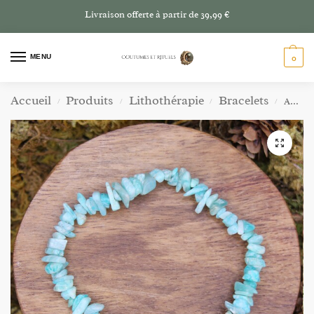
Livraison offerte à partir de 39,99 €
MENU
0
Accueil
Produits
Lithothérapie
Bracelets
Amazonite – Galets concassés
/
/
/
/