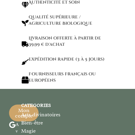
Authenticité et soin
qualité supérieure /
agriculture Biologique
Livraison offerte à partir de
39,99 € d'achat
Expédition rapide (3 à 5 jours)
Fournisseurs Français ou
Européens
CATEGORIES
Mon
Arts divinatoires
compte
Bien-être
A
Magie
v