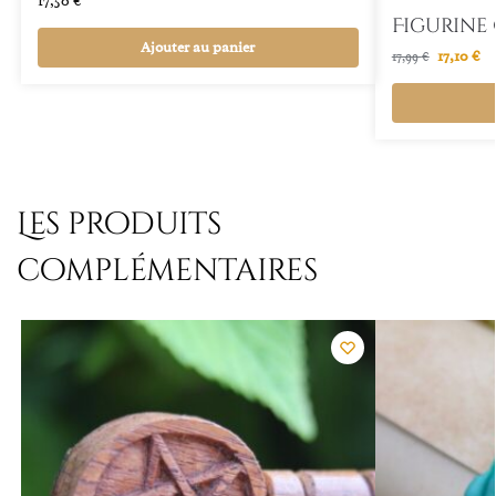
17,50
€
Figurine 
Ajouter au panier
17,10
€
17,99
€
Les produits
complémentaires