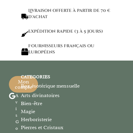
Livraison offerte à partir de 70 €
d'achat
Expédition rapide (3 à 5 jours)
Fournisseurs Français ou
Européens
CATEGORIES
Mon
Box ésotérique mensuelle
compte
Arts divinatoires
A
v
Bien-être
i
Magie
s
Herboristerie
G
Pierres et Cristaux
o