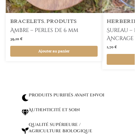
BRACELETS
PRODUITS
HERBERI
,
Ambre – Perles de 6 mm
Sureau –
Ancrage
39,10
€
1,70
€
Ajouter au panier
Produits purifiés avant envoi
Authenticité et soin
qualité supérieure /
agriculture Biologique