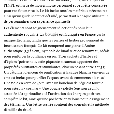
confiance et la motivation. Cette méthode, enregistrée auprès de
l’INPI, est issue de mon grimoire personnel et peut être conservée
pour vos futurs rituels. Le kit inclut tous les matériaux nécessaires
ainsi qu’un guide secret et détaillé, permettant à chaque utilisateur
de personnaliser son expérience spirituelle.
Les éléments sont soigneusement sélectionnés pour leur
bougie
authenticité et qualité. La
est fabriquée en France par la
marque Esoterra, tandis que les pierres et herbes proviennent de
fournisseurs français. Le kit comprend une pierre d’Ambre
authentique (1,5 à 2 cm), symbole de lumière et de renouveau, idéale
pour renforcer la confiance en soi. Trois sachets d’herbes et
d’épices (poivre noir, ortie piquante et sureau) apportent des
propriétés purifiantes et stimulantes, chacun pesant entre 1 et 5 g.
Un bâtonnet d’encens de purification à la sauge blanche (environ 21
cm) est inclus pour purifier l’espace avant de commencer le rituel.
Une fiole en verre de 40 ml avec un bouchon de liège est fournie
pour créer la « spell jar ». Une bougie violette (environ 22 cm),
associée à la spiritualité et à l’activation des énergies positives,
complète le kit, ainsi qu’une pochette en velours pour le rangement
des éléments. Une lettre scellée contient des conseils et la méthode
détaillée du rituel.