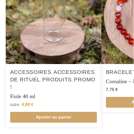
ACCESSOIRES
ACCESSOIRES
BRACELE
,
DE RITUEL
PRODUITS
PROMO
Cornaline – 
,
,
!
7,75
€
Fiole 40 ml
A
4,00
€
5,00
€
Ajouter au panier