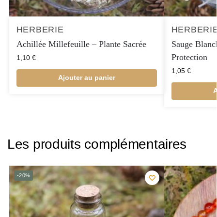
HERBERIE
HERBERI
Achillée Millefeuille – Plante Sacrée
Sauge Blanch
Protection
1,10
€
1,05
€
Ajouter au panier
A
Les produits complémentaires
-20%