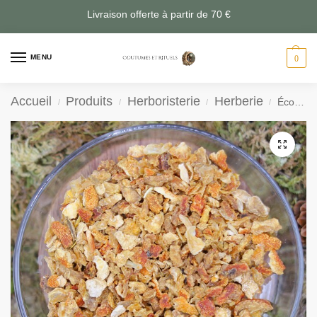
Livraison offerte à partir de 70 €
MENU
0
Accueil
Produits
Herboristerie
Herberie
Écorces d’orange – Fortune et Guérison
/
/
/
/