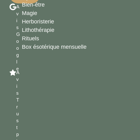
Bien-être
A
Magie
v
i
Herboristerie
s
Lithothérapie
G
Rituels
o
Box ésotérique mensuelle
o
g
l
e
A
v
i
s
T
r
u
s
t
p