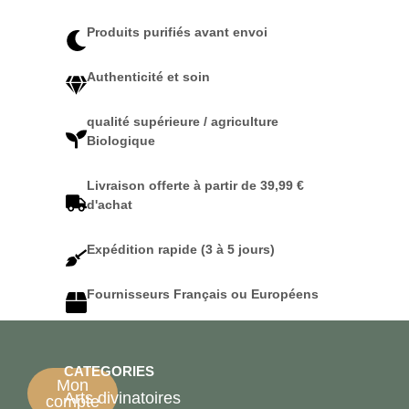
Produits purifiés avant envoi
Authenticité et soin
qualité supérieure / agriculture
Biologique
Livraison offerte à partir de 39,99 €
d'achat
Expédition rapide (3 à 5 jours)
Fournisseurs Français ou Européens
CATEGORIES
Mon
Arts divinatoires
compte