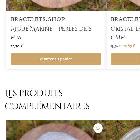
BRACELETS
SHOP
BRACELE
,
Aigue Marine – Perles de 6
Cristal d
mm
6 mm
21,70
€
12,85
€
13,50
€
Ajouter au panier
Les produits
complémentaires