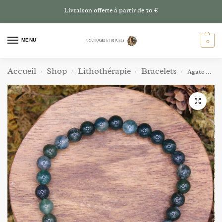
Livraison offerte à partir de 70 €
MENU
0
Accueil
Shop
Lithothérapie
Bracelets
Agate Mousse – Perles de 6mm
/
/
/
/