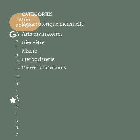
CATEGORIES
Mon
Box ésotérique mensuelle
compte
Arts divinatoires
A
v
Bien-être
i
Magie
s
Herboristerie
G
Pierres et Cristaux
o
o
g
l
e
A
v
i
s
T
r