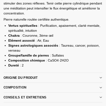
stimuler des zones réflexes. Tenir cette pierre cylindrique pendant
une méditation peut intensifier le flux énergétique et améliorer la
concentration.
Pierre naturelle roulée certifiée authentique.
Vertus spirituelles
: Purification, apaisement, clarté mentale,
spiritualité, intuition
Chakra
: Couronne, 3ème œil
Elément associé
: Air, Eau
Signes astrologiques
associés
: Taureau, cancer, poisson,
verseau
Groupe/famille de pierres
:
Sulfates
Composition chimique
: CaSO4·2H2O
Dureté
:
2
ORIGINE DU PRODUIT
COMPOSITION
CONSEILS ET ENTRETIENS