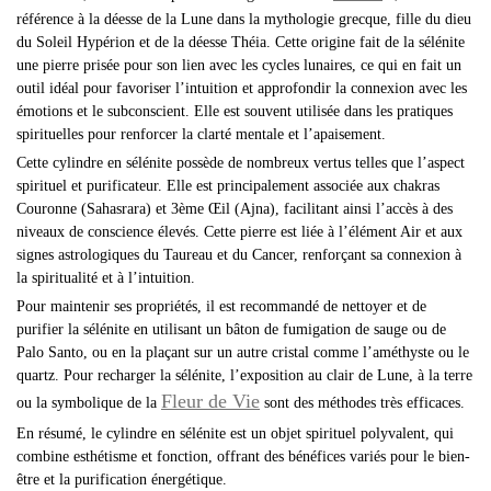
référence à la déesse de la Lune dans la mythologie grecque, fille du dieu
du Soleil Hypérion et de la déesse Théia. Cette origine fait de la sélénite
une pierre prisée pour son lien avec les cycles lunaires, ce qui en fait un
outil idéal pour favoriser l’intuition et approfondir la connexion avec les
émotions et le subconscient. Elle est souvent utilisée dans les pratiques
spirituelles pour renforcer la clarté mentale et l’apaisement.
Cette cylindre en sélénite possède de nombreux vertus telles que l’aspect
spirituel et purificateur. Elle est principalement associée aux chakras
Couronne (Sahasrara) et 3ème Œil (Ajna), facilitant ainsi l’accès à des
niveaux de conscience élevés. Cette pierre est liée à l’élément Air et aux
signes astrologiques du Taureau et du Cancer, renforçant sa connexion à
la spiritualité et à l’intuition.
Pour maintenir ses propriétés, il est recommandé de nettoyer et de
purifier la sélénite en utilisant un bâton de fumigation de sauge ou de
Palo Santo, ou en la plaçant sur un autre cristal comme l’améthyste ou le
quartz. Pour recharger la sélénite, l’exposition au clair de Lune, à la terre
Fleur de Vie
ou la symbolique de la
sont des méthodes très efficaces.
En résumé, le cylindre en sélénite est un objet spirituel polyvalent, qui
combine esthétisme et fonction, offrant des bénéfices variés pour le bien-
être et la purification énergétique.