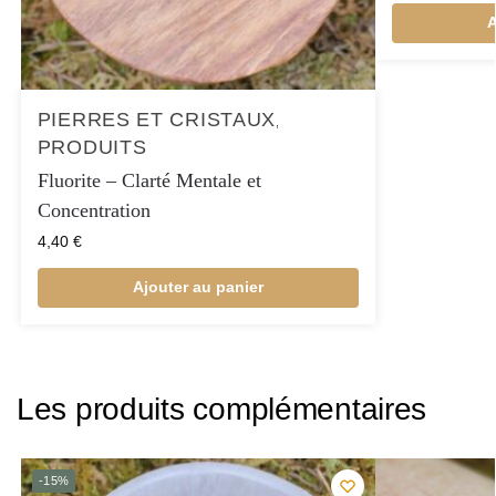
A
PIERRES ET CRISTAUX
,
PRODUITS
Fluorite – Clarté Mentale et
Concentration
4,40
€
Ajouter au panier
Les produits complémentaires
-15%