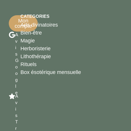
CATEGORIES
Mon
Arts divinatoires
compte
Bien-être
A
Magie
v
i
Herboristerie
s
Lithothérapie
G
Rituels
o
Box ésotérique mensuelle
o
g
l
e
A
v
i
s
T
r